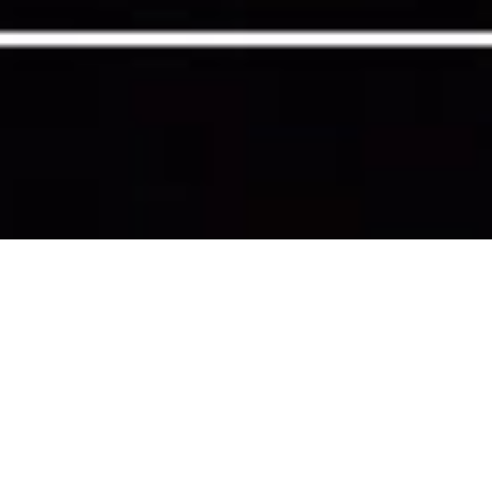
2023 고흥 녹동항 드론쇼 -
반려동물
고흥군청
Client.
2023년 07월 01일
Date.
고흥 녹동항 일원
Place.
500대
Scale.
댕댕이 고영희들 다 모여라! 반려동물을 위한
Concept.